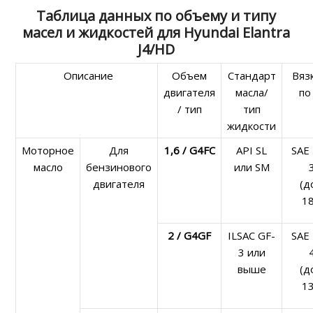
Таблица данных по объему и типу
масел и жидкостей для Hyundai Elantra
J4/HD
Описание
Объем
Стандарт
Вяз
двигателя
масла/
по
/ тип
тип
жидкости
Моторное
Для
1,6 / G4FC
API SL
SAE
масло
бензинового
или SM
двигателя
(д
18
2 / G4GF
ILSAC GF-
SAE
3 или
выше
(д
13