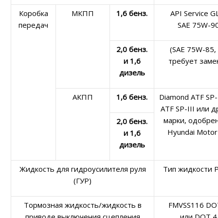
Коробка
МКПП
1,6 бенз.
API Service G
передач
SAE 75W-9
2,0 бенз.
(SAE 75W-85,
и 1,6
требует заме
дизель
АКПП
1,6 бенз.
Diamond ATF SP-I
ATF SP-III или 
марки, одобре
2,0 бенз.
Hyundai Motor
и 1,6
дизель
Жидкость для гидроусилителя руля
Тип жидкости 
(ГУР)
Тормозная жидкость/жидкость в
FMVSS116 DO
приводе выключения сцепления
или DOT 4