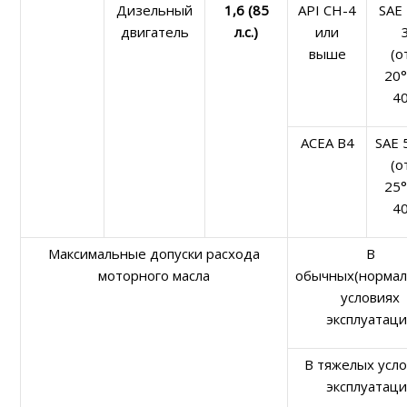
Дизельный
1,6 (85
API CH-4
SAE
двигатель
л.с.)
или
выше
(о
20°
40
ACEA B4
SAE 
(о
25°
40
Максимальные допуски расхода
В
моторного масла
обычных(нормал
условиях
эксплуатац
В тяжелых усл
эксплуатац