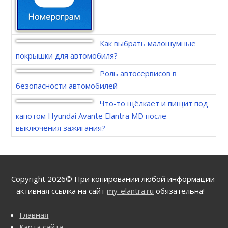
Как выбрать малошумные
покрышки для автомобиля?
Роль автосервисов в
безопасности автомобилей
Что-то щёлкает и пищит под
капотом Hyundai Avante Elantra MD после
выключения зажигания?
Copyright 2026© При копировании любой информации
- активная ссылка на сайт
my-elantra.ru
обязательна!
Главная
Карта сайта