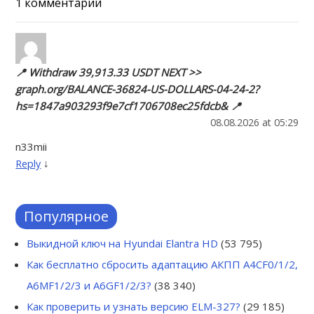
1 комментарий
📍 Withdraw 39,913.33 USDT NEXT >>
graph.org/BALANCE-36824-US-DOLLARS-04-24-2?
hs=1847a903293f9e7cf1706708ec25fdcb& 📍
08.08.2026 at 05:29
n33mii
↓
Reply
Популярное
Выкидной ключ на Hyundai Elantra HD
(53 795)
Как бесплатно сбросить адаптацию АКПП A4CF0/1/2,
A6MF1/2/3 и A6GF1/2/3?
(38 340)
Как проверить и узнать версию ELM-327?
(29 185)