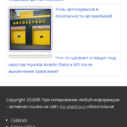
Роль автосервисов в
безопасности автомобилей
Что-то щёлкает и пищит под
капотом Hyundai Avante Elantra MD после
выключения зажигания?
Copyright 2026© При копировании любой информации
- активная ссылка на сайт
my-elantra.ru
обязательна!
Главная
Карта сайта