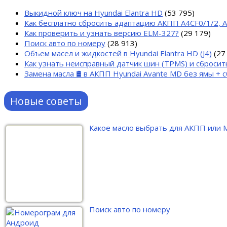
Выкидной ключ на Hyundai Elantra HD
(53 795)
Как бесплатно сбросить адаптацию АКПП A4CF0/1/2, 
Как проверить и узнать версию ELM-327?
(29 179)
Поиск авто по номеру
(28 913)
Объем масел и жидкостей в Hyundai Elantra HD (J4)
(27
Как узнать неисправный датчик шин (TPMS) и сбросит
Замена масла 🛢 в АКПП Hyundai Avante MD без ямы +
Новые советы
Какое масло выбрать для АКПП или
Поиск авто по номеру