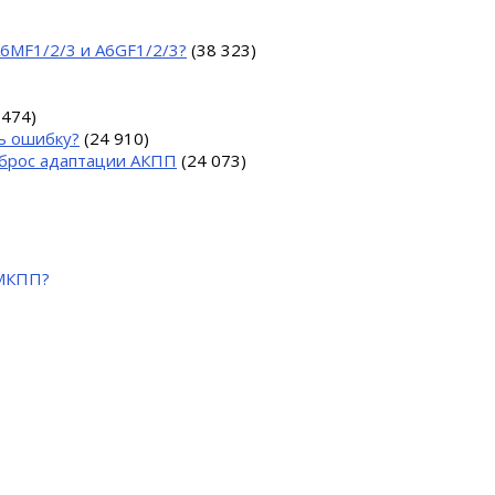
A6MF1/2/3 и A6GF1/2/3?
(38 323)
 474)
ь ошибку?
(24 910)
 сброс адаптации АКПП
(24 073)
 МКПП?