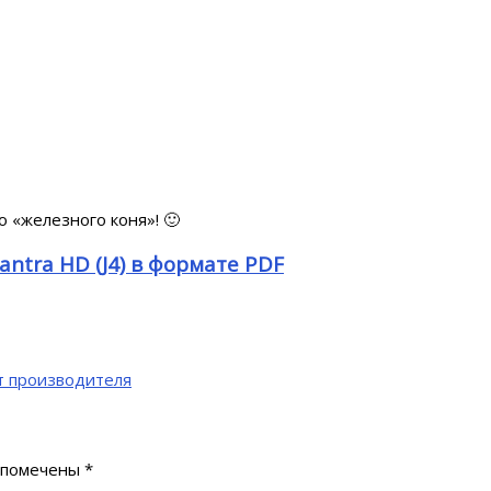
о «железного коня»! 🙂
ntra HD (J4) в формате PDF
от производителя
 помечены
*