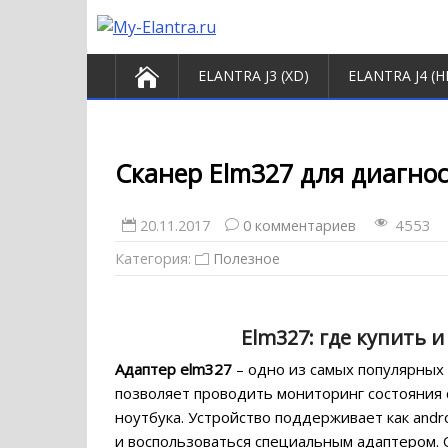
ELANTRA J3 (XD)
ELANTRA J4 (H
Сканер Еlm327 для диагно
4553
20.11.2017
0 комментариев
Категория:
Полезное
Еlm327: где купить 
Адаптер elm327
– одно из самых популярных 
позволяет проводить мониторинг состояния
ноутбука. Устройство поддерживает как andro
и воспользоваться специальным адаптером. 