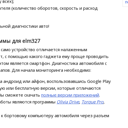
 всех);
п
теля (количество оборотов, скорость и расход
ьной диагностики авто!
ммы для elm327
 само устройство отличается налаженным
т, с помощью какого гаджета ему проще проводить
нтом является смартфон. Диагностика автомобиля с
апов. Для начала мониторинга необходимо:
на андроид или айфон, воспользовавшись Google Play
ную или бесплатную версии, которые отличаются
Вы сможете скачать
полные версии приложений
.
аботы являются программы
Olivia Drive
,
Torque Pro
,
 к бортовому компьютеру автомобиля через разъем