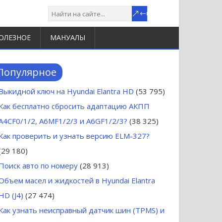
ОЛЕЗНОЕ
МАНУАЛЫ
Популярное
Выкидной ключ на Hyundai Elantra HD
(53 795)
Как бесплатно сбросить адаптацию АКПП
A4CF0/1/2, A6MF1/2/3 и A6GF1/2/3?
(38 325)
Как проверить и узнать версию ELM-327?
(29 180)
Поиск авто по номеру
(28 913)
Объем масел и жидкостей в Hyundai Elantra
HD (J4)
(27 474)
Как узнать неисправный датчик шин (TPMS) и