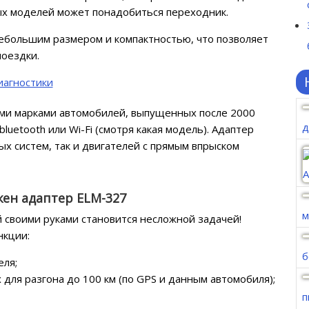
ых моделей может понадобиться переходник.
ебольшим размером и компактностью, что позволяет
поездки.
еми марками автомобилей, выпущенных после 2000
д
luetooth или Wi-Fi (смотря какая модель). Адаптер
х систем, так и двигателей с прямым впрыском
жен адаптер ELM-327
м
 своими руками становится несложной задачей!
нкции:
б
еля;
для разгона до 100 км (по GPS и данным автомобиля);
п